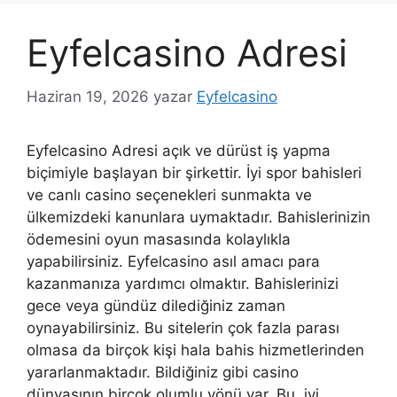
Eyfelcasino Adresi
Haziran 19, 2026
yazar
Eyfelcasino
Eyfelcasino Adresi açık ve dürüst iş yapma
biçimiyle başlayan bir şirkettir. İyi spor bahisleri
ve canlı casino seçenekleri sunmakta ve
ülkemizdeki kanunlara uymaktadır. Bahislerinizin
ödemesini oyun masasında kolaylıkla
yapabilirsiniz. Eyfelcasino asıl amacı para
kazanmanıza yardımcı olmaktır. Bahislerinizi
gece veya gündüz dilediğiniz zaman
oynayabilirsiniz. Bu sitelerin çok fazla parası
olmasa da birçok kişi hala bahis hizmetlerinden
yararlanmaktadır. Bildiğiniz gibi casino
dünyasının birçok olumlu yönü var. Bu, iyi