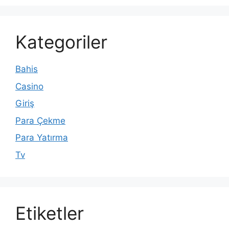
Kategoriler
Bahis
Casino
Giriş
Para Çekme
Para Yatırma
Tv
Etiketler