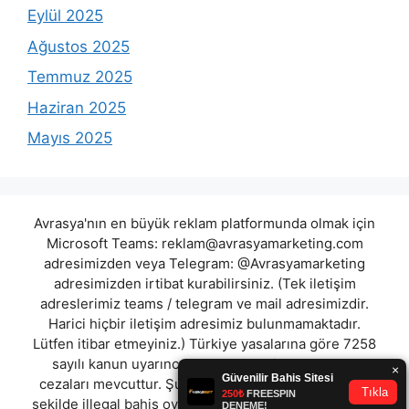
Eylül 2025
Ağustos 2025
Temmuz 2025
Haziran 2025
Mayıs 2025
Avrasya'nın en büyük reklam platformunda olmak için
Microsoft Teams:
reklam@avrasyamarketing.com
adresimizden veya Telegram: @Avrasyamarketing
adresimizden irtibat kurabilirsiniz. (Tek iletişim
adreslerimiz teams / telegram ve mail adresimizdir.
Harici hiçbir iletişim adresimiz bulunmamaktadır.
Lütfen itibar etmeyiniz.) Türkiye yasalarına göre 7258
sayılı kanun uyarınca yasa dışı bahis oynamanın
cezaları mevcuttur. Şu an bulunduğunuz site hiç bir
şekilde illegal bahis oyunları oynatmıyor ve oynamaya