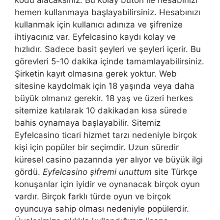
hemen kullanmaya başlayabilirsiniz. Hesabınızı
kullanmak için kullanıcı adınıza ve şifrenize
ihtiyacınız var. Eyfelcasino kaydı kolay ve
hızlıdır. Sadece basit şeyleri ve şeyleri içerir. Bu
görevleri 5-10 dakika içinde tamamlayabilirsiniz.
Şirketin kayıt olmasına gerek yoktur. Web
sitesine kaydolmak için 18 yaşında veya daha
büyük olmanız gerekir. 18 yaş ve üzeri herkes
sitemize katılarak 10 dakikadan kısa sürede
bahis oynamaya başlayabilir. Sitemiz
Eyfelcasino ticari hizmet tarzı nedeniyle birçok
kişi için popüler bir seçimdir. Uzun süredir
küresel casino pazarında yer alıyor ve büyük ilgi
gördü.
Eyfelcasino şifremi unuttum
site Türkçe
konuşanlar için iyidir ve oynanacak birçok oyun
vardır. Birçok farklı türde oyun ve birçok
oyuncuya sahip olması nedeniyle popülerdir.