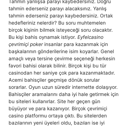
Tahmin yanlışsa parayı kaybedersiniz. Doğru
tahmin ederseniz parayı alacaksınız. Yanlış
tahmin ederseniz parayı kaybedersiniz. Ortak
hedefleriniz nelerdir? Bu soru muhtemelen
birçok kişinin bilmek isteyeceği soru olacaktır.
Bu kişi bahis oynamak istiyor.
Eyfelcasino
çevrimiçi poker
insanlar para kazanmak için
başkalarının gönderilerine isim koyarlar. Genel
amaçlı veya tersine çevirme seçeneği herkesin
favori bahisi olarak bilinir. Birçok kişi bu tür
casinodan her saniye çok para kazanmaktadır.
Acemi bahisçiler geçmişe dönük sorular
sorarlar. Oyun uzun süredir internette dolaşıyor.
Bahisçiler aramalarını daha iyi hale getirmek için
bu siteleri kullanırlar. Site her geçen gün
büyüyor ve para kazanıyor. Birçok çevrimiçi
casino platformu ortaya çıktı. Bu sitelerden
bazılarının yeni üyeleri oldu, bazıları ise iyi