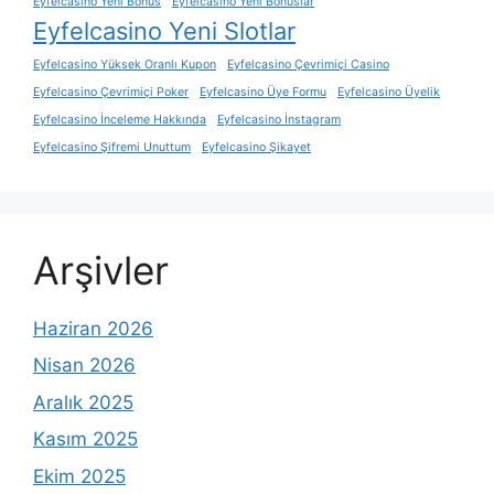
Eyfelcasino Yeni Bonus
Eyfelcasino Yeni Bonuslar
Eyfelcasino Yeni Slotlar
Eyfelcasino Yüksek Oranlı Kupon
Eyfelcasino Çevrimiçi Casino
Eyfelcasino Çevrimiçi Poker
Eyfelcasino Üye Formu
Eyfelcasino Üyelik
Eyfelcasino İnceleme Hakkında
Eyfelcasino İnstagram
Eyfelcasino Şifremi Unuttum
Eyfelcasino Şikayet
Arşivler
Haziran 2026
Nisan 2026
Aralık 2025
Kasım 2025
Ekim 2025