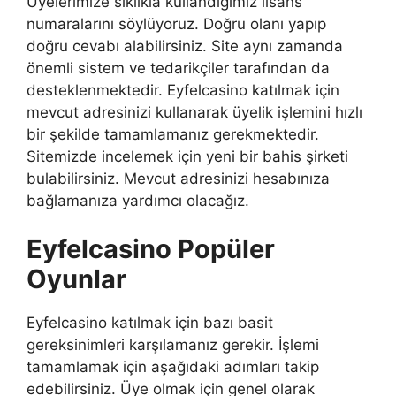
Üyelerimize sıklıkla kullandığımız lisans
numaralarını söylüyoruz. Doğru olanı yapıp
doğru cevabı alabilirsiniz. Site aynı zamanda
önemli sistem ve tedarikçiler tarafından da
desteklenmektedir. Eyfelcasino katılmak için
mevcut adresinizi kullanarak üyelik işlemini hızlı
bir şekilde tamamlamanız gerekmektedir.
Sitemizde incelemek için yeni bir bahis şirketi
bulabilirsiniz. Mevcut adresinizi hesabınıza
bağlamanıza yardımcı olacağız.
Eyfelcasino Popüler
Oyunlar
Eyfelcasino katılmak için bazı basit
gereksinimleri karşılamanız gerekir. İşlemi
tamamlamak için aşağıdaki adımları takip
edebilirsiniz. Üye olmak için genel olarak