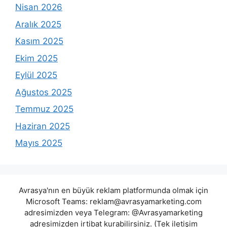
Nisan 2026
Aralık 2025
Kasım 2025
Ekim 2025
Eylül 2025
Ağustos 2025
Temmuz 2025
Haziran 2025
Mayıs 2025
Avrasya'nın en büyük reklam platformunda olmak için
Microsoft Teams:
reklam@avrasyamarketing.com
adresimizden veya Telegram: @Avrasyamarketing
adresimizden irtibat kurabilirsiniz. (Tek iletişim