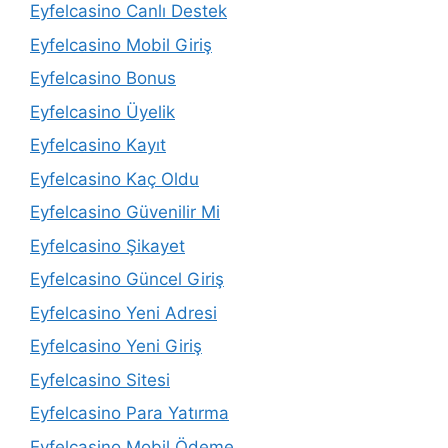
Eyfelcasino Canlı Destek
Eyfelcasino Mobil Giriş
Eyfelcasino Bonus
Eyfelcasino Üyelik
Eyfelcasino Kayıt
Eyfelcasino Kaç Oldu
Eyfelcasino Güvenilir Mi
Eyfelcasino Şikayet
Eyfelcasino Güncel Giriş
Eyfelcasino Yeni Adresi
Eyfelcasino Yeni Giriş
Eyfelcasino Sitesi
Eyfelcasino Para Yatırma
Eyfelcasino Mobil Ödeme