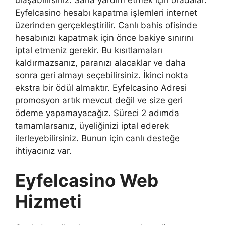
Eyfelcasino hesabı kapatma işlemleri internet
üzerinden gerçekleştirilir. Canlı bahis ofisinde
hesabınızı kapatmak için önce bakiye sınırını
iptal etmeniz gerekir. Bu kısıtlamaları
kaldırmazsanız, paranızı alacaklar ve daha
sonra geri almayı seçebilirsiniz. İkinci nokta
ekstra bir ödül almaktır. Eyfelcasino Adresi
promosyon artık mevcut değil ve size geri
ödeme yapamayacağız. Süreci 2 adımda
tamamlarsanız, üyeliğinizi iptal ederek
ilerleyebilirsiniz. Bunun için canlı desteğe
ihtiyacınız var.
Eyfelcasino Web
Hizmeti