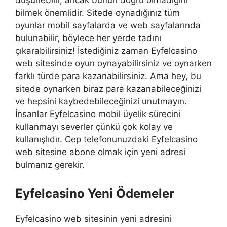
düşünebilir, ancak bunun doğru olmadığını
bilmek önemlidir. Sitede oynadığınız tüm
oyunlar mobil sayfalarda ve web sayfalarında
bulunabilir, böylece her yerde tadını
çıkarabilirsiniz! İstediğiniz zaman Eyfelcasino
web sitesinde oyun oynayabilirsiniz ve oynarken
farklı türde para kazanabilirsiniz. Ama hey, bu
sitede oynarken biraz para kazanabileceğinizi
ve hepsini kaybedebileceğinizi unutmayın.
İnsanlar Eyfelcasino mobil üyelik sürecini
kullanmayı severler çünkü çok kolay ve
kullanışlıdır. Cep telefonunuzdaki Eyfelcasino
web sitesine abone olmak için yeni adresi
bulmanız gerekir.
Eyfelcasino Yeni Ödemeler
Eyfelcasino web sitesinin yeni adresini