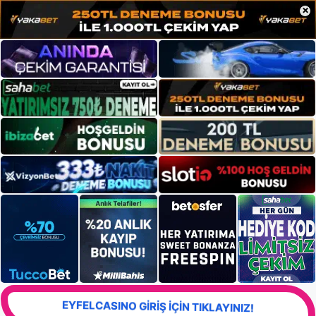
×
EYFELCASINO GİRİŞ İÇİN TIKLAYINIZ!