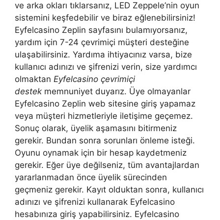
ve arka okları tıklarsanız, LED Zeppele’nin oyun
sistemini keşfedebilir ve biraz eğlenebilirsiniz!
Eyfelcasino Zeplin sayfasını bulamıyorsanız,
yardım için 7-24 çevrimiçi müşteri desteğine
ulaşabilirsiniz. Yardıma ihtiyacınız varsa, bize
kullanıcı adınızı ve şifrenizi verin, size yardımcı
olmaktan
Eyfelcasino çevrimiçi
destek
memnuniyet duyarız. Üye olmayanlar
Eyfelcasino Zeplin web sitesine giriş yapamaz
veya müşteri hizmetleriyle iletişime geçemez.
Sonuç olarak, üyelik aşamasını bitirmeniz
gerekir. Bundan sonra sorunları önleme isteği.
Oyunu oynamak için bir hesap kaydetmeniz
gerekir. Eğer üye değilseniz, tüm avantajlardan
yararlanmadan önce üyelik sürecinden
geçmeniz gerekir. Kayıt olduktan sonra, kullanıcı
adınızı ve şifrenizi kullanarak Eyfelcasino
hesabınıza giriş yapabilirsiniz. Eyfelcasino