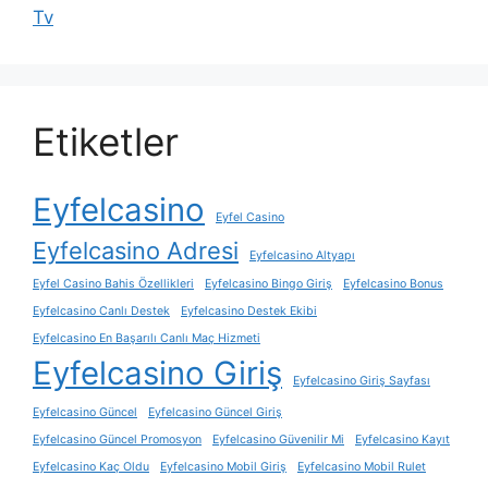
Tv
Etiketler
Eyfelcasino
Eyfel Casino
Eyfelcasino Adresi
Eyfelcasino Altyapı
Eyfel Casino Bahis Özellikleri
Eyfelcasino Bingo Giriş
Eyfelcasino Bonus
Eyfelcasino Canlı Destek
Eyfelcasino Destek Ekibi
Eyfelcasino En Başarılı Canlı Maç Hizmeti
Eyfelcasino Giriş
Eyfelcasino Giriş Sayfası
Eyfelcasino Güncel
Eyfelcasino Güncel Giriş
Eyfelcasino Güncel Promosyon
Eyfelcasino Güvenilir Mi
Eyfelcasino Kayıt
Eyfelcasino Kaç Oldu
Eyfelcasino Mobil Giriş
Eyfelcasino Mobil Rulet