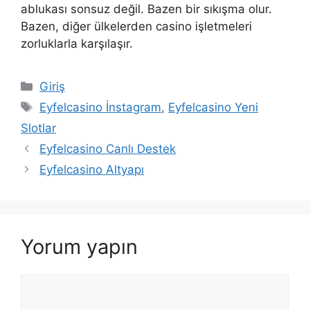
ablukası sonsuz değil. Bazen bir sıkışma olur.
Bazen, diğer ülkelerden casino işletmeleri
zorluklarla karşılaşır.
Kategoriler
Giriş
Etiketler
Eyfelcasino İnstagram
,
Eyfelcasino Yeni
Slotlar
Eyfelcasino Canlı Destek
Eyfelcasino Altyapı
Yorum yapın
Yorum