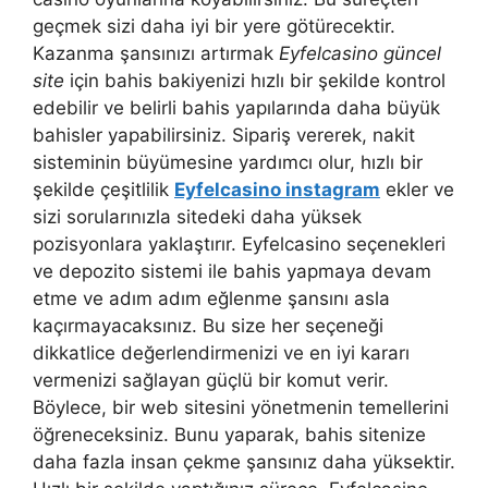
geçmek sizi daha iyi bir yere götürecektir.
Kazanma şansınızı artırmak
Eyfelcasino güncel
site
için bahis bakiyenizi hızlı bir şekilde kontrol
edebilir ve belirli bahis yapılarında daha büyük
bahisler yapabilirsiniz. Sipariş vererek, nakit
sisteminin büyümesine yardımcı olur, hızlı bir
şekilde çeşitlilik
Eyfelcasino instagram
ekler ve
sizi sorularınızla sitedeki daha yüksek
pozisyonlara yaklaştırır. Eyfelcasino seçenekleri
ve depozito sistemi ile bahis yapmaya devam
etme ve adım adım eğlenme şansını asla
kaçırmayacaksınız. Bu size her seçeneği
dikkatlice değerlendirmenizi ve en iyi kararı
vermenizi sağlayan güçlü bir komut verir.
Böylece, bir web sitesini yönetmenin temellerini
öğreneceksiniz. Bunu yaparak, bahis sitenize
daha fazla insan çekme şansınız daha yüksektir.