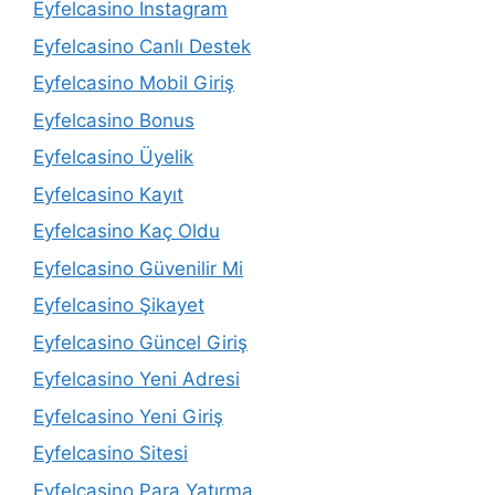
Eyfelcasino İnstagram
Eyfelcasino Canlı Destek
Eyfelcasino Mobil Giriş
Eyfelcasino Bonus
Eyfelcasino Üyelik
Eyfelcasino Kayıt
Eyfelcasino Kaç Oldu
Eyfelcasino Güvenilir Mi
Eyfelcasino Şikayet
Eyfelcasino Güncel Giriş
Eyfelcasino Yeni Adresi
Eyfelcasino Yeni Giriş
Eyfelcasino Sitesi
Eyfelcasino Para Yatırma