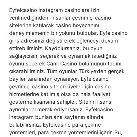
Eyfelcasino instagram casinolara izin
verilmediğinden, insanlar çevrimiçi casino
sitelerine katılarak casino heyecanını
deneyimlemenin bir yolunu buldular. Eyfelcasino
giriş adresinizi değiştirerek eğlenceyi devam
ettirebilirsiniz. Kaydolursanız, bu oyun
sağlayıcısını seçerek ve oynamak istediğiniz
oyunu seçerek Canlı Casino bölümünün tadını
çıkarabilirsiniz. Tüm oyunlar Türkiye’den gerçek
bayiler tarafından oynanıyor. Eyfelcasino
çevrimiçi casino siteleri üyeleri için casino
hizmetlerine katılmış olsa da hala faaliyet
gösterme lisansına sahipler. Sitenin lisans
ayrıntılarını merak ediyorsanız, Eyfelcasino
İnstagram bunları ana sayfanın altında
bulabilirsiniz. Eyfelcasino para çekme
yöntemleri, para çekme yöntemlerini içerir. Bu,