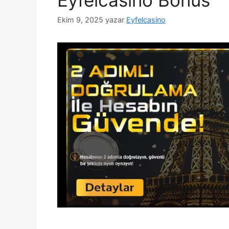
Ekim 9, 2025
yazar
Eyfelcasino