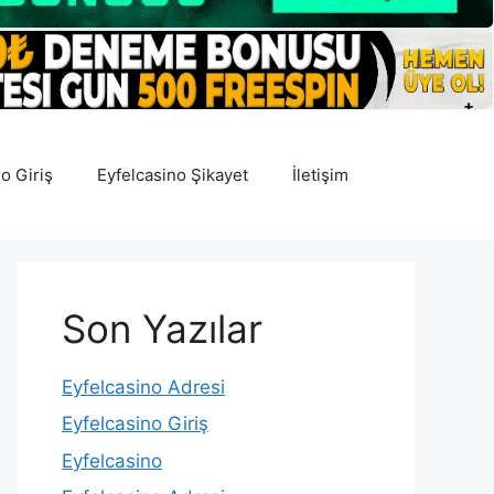
o Giriş
Eyfelcasino Şikayet
İletişim
Son Yazılar
Eyfelcasino Adresi
Eyfelcasino Giriş
Eyfelcasino