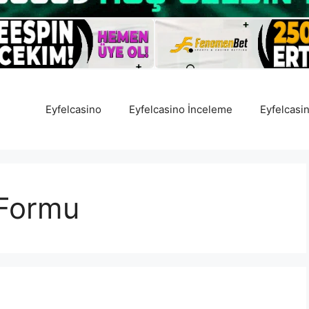
Eyfelcasino
Eyfelcasino İnceleme
Eyfelcasin
 Formu