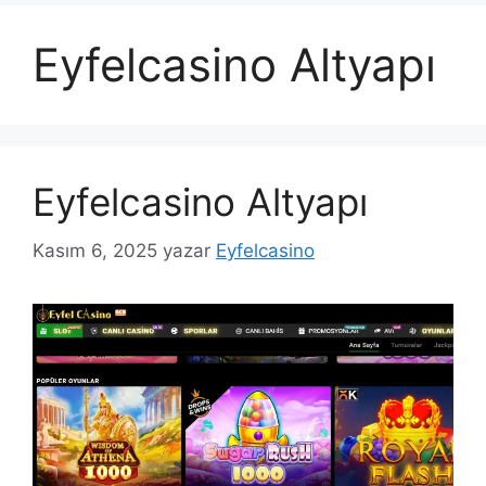
Eyfelcasino Altyapı
Eyfelcasino Altyapı
Kasım 6, 2025
yazar
Eyfelcasino