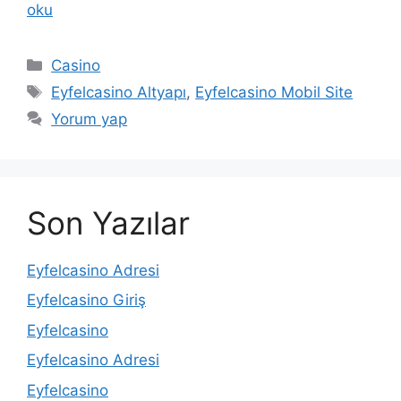
oku
Kategoriler
Casino
Etiketler
Eyfelcasino Altyapı
,
Eyfelcasino Mobil Site
Yorum yap
Son Yazılar
Eyfelcasino Adresi
Eyfelcasino Giriş
Eyfelcasino
Eyfelcasino Adresi
Eyfelcasino