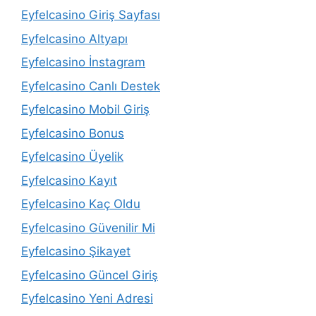
Eyfelcasino Giriş Sayfası
Eyfelcasino Altyapı
Eyfelcasino İnstagram
Eyfelcasino Canlı Destek
Eyfelcasino Mobil Giriş
Eyfelcasino Bonus
Eyfelcasino Üyelik
Eyfelcasino Kayıt
Eyfelcasino Kaç Oldu
Eyfelcasino Güvenilir Mi
Eyfelcasino Şikayet
Eyfelcasino Güncel Giriş
Eyfelcasino Yeni Adresi