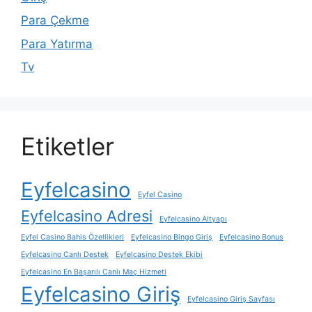
Para Çekme
Para Yatırma
Tv
Etiketler
Eyfelcasino
Eyfel Casino
Eyfelcasino Adresi
Eyfelcasino Altyapı
Eyfel Casino Bahis Özellikleri
Eyfelcasino Bingo Giriş
Eyfelcasino Bonus
Eyfelcasino Canlı Destek
Eyfelcasino Destek Ekibi
Eyfelcasino En Başarılı Canlı Maç Hizmeti
Eyfelcasino Giriş
Eyfelcasino Giriş Sayfası