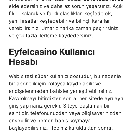
elde edersiniz ve daha az sorun yaşarsınız. Açık
fikirli kalarak ve farklı olasılıkları keşfederek,
yeni fırsatlar keşfedebilir ve bilinçli kararlar
verebilirsiniz. Umarız harika zaman geçirirsiniz
ve çok fazla ilerleme kaydedersiniz.
Eyfelcasino Kullanıcı
Hesabı
Web sitesi süper kullanıcı dostudur, bu nedenle
bir abonelik için kolayca kaydolabilir ve
endişelenmeden bahisler yerleştirebilirsiniz.
Kaydolmayı bitirdikten sonra, her sitede ayrı ayrı
giriş yapmanız gerekir. Siteye başlamak bir
esintidir, telefonunuzdan veya bilgisayarınızdan
erişebilir ve hemen bahis koymaya
başlayabilirsiniz. Hepiniz kurulduktan sonra,