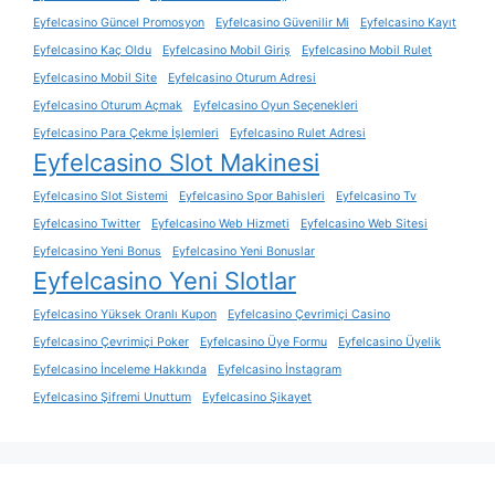
Eyfelcasino Güncel Promosyon
Eyfelcasino Güvenilir Mi
Eyfelcasino Kayıt
Eyfelcasino Kaç Oldu
Eyfelcasino Mobil Giriş
Eyfelcasino Mobil Rulet
Eyfelcasino Mobil Site
Eyfelcasino Oturum Adresi
Eyfelcasino Oturum Açmak
Eyfelcasino Oyun Seçenekleri
Eyfelcasino Para Çekme İşlemleri
Eyfelcasino Rulet Adresi
Eyfelcasino Slot Makinesi
Eyfelcasino Slot Sistemi
Eyfelcasino Spor Bahisleri
Eyfelcasino Tv
Eyfelcasino Twitter
Eyfelcasino Web Hizmeti
Eyfelcasino Web Sitesi
Eyfelcasino Yeni Bonus
Eyfelcasino Yeni Bonuslar
Eyfelcasino Yeni Slotlar
Eyfelcasino Yüksek Oranlı Kupon
Eyfelcasino Çevrimiçi Casino
Eyfelcasino Çevrimiçi Poker
Eyfelcasino Üye Formu
Eyfelcasino Üyelik
Eyfelcasino İnceleme Hakkında
Eyfelcasino İnstagram
Eyfelcasino Şifremi Unuttum
Eyfelcasino Şikayet