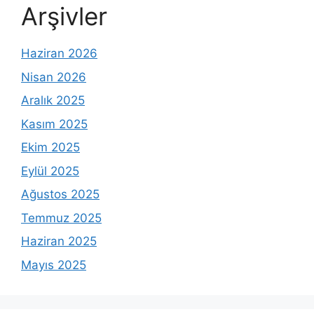
Arşivler
Haziran 2026
Nisan 2026
Aralık 2025
Kasım 2025
Ekim 2025
Eylül 2025
Ağustos 2025
Temmuz 2025
Haziran 2025
Mayıs 2025