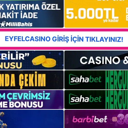
EYFELCASINO GİRİŞ İÇİN TIKLAYINIZ!